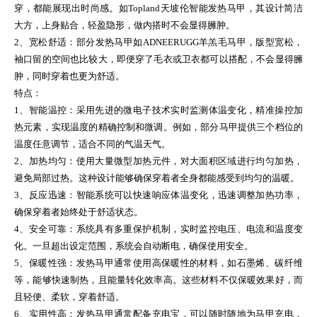
穿，都能展现出时尚感。如Topland天坡伦智能发热马甲，其设计简洁
大方，上身贴合，轻盈隐形，做内搭时不会显得臃肿。
2、宽松舒适：部分发热马甲如ADNEERUGG羊羔毛马甲，版型宽松，
袖口留的空间也比较大，即便穿了毛衣或卫衣都可以搭配，不会显得臃
肿，同时穿着也更为舒适。
特点：
1、智能温控：采用先进的微电子技术实时监测体温变化，精准操控加
热元素，实现温度的精确控制和微调。例如，部分马甲提供三个档位的
温度任意调节，适合不同的气温天气。
2、加热均匀：使用大量微型加热元件，对大面积区域进行均匀加热，
避免局部过热。这种设计能够确保穿着者全身都能感受到均匀的温暖。
3、反应迅速：智能系统可以快速响应体温变化，迅速调整加热功率，
确保穿着者始终处于舒适状态。
4、安全可靠：系统具有多重保护机制，实时监控电压、电流和温度变
化。一旦超出设定范围，系统会自动断电，确保使用安全。
5、保暖性强：发热马甲通常使用高保暖性的材料，如石墨烯、碳纤维
等，能够快速制热，且能量转化效率高。这些材料不仅保暖效果好，而
且轻便、柔软，穿着舒适。
6、实用性高：发热马甲通常配备充电宝，可以随时随地为马甲充电，