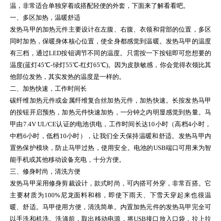
温，非常适合单独穿着或搭配轻便的外套，下面来了解看看吧。
一、多区加热，温暖舒适
发热马甲的加热元件主要设计在左腹、右腹、衣领和背部的位置，多区
同时加热，保暖身体核心位置，使全身都感觉到温暖。发热马甲的温度
有三档，通过LED按钮调节不同的温度。只需按一下按钮即可您想要的
温度(蓝灯45℃-绿灯55℃-红灯65℃)。因为皮肤敏感，你会觉得衣领比其
他部位发热，其实发热的温度是一样的。
二、加热快速，工作时间长
碳纤维加热元件或金属纤维复合丝加热元件，加热快速。长按发热马甲
的按钮开启预热，加热元件快速加热，一分钟之内明显感觉到热量。马
甲由7.4V UL/CE认证的电池供电，工作时间长达10小时（高档4小时，
中档6小时，低档10小时），让我们全天保持温暖和舒适。发热马甲内
置热保护模块，防止马甲过热，使用安全。电池的USB端口可用来为智
能手机或其他移动设备充电，十分方便。
三、修身时尚，清洗方便
发热马甲采用修身剪裁设计，款式时尚，可内搭可外穿，非常百搭。它
主要材质为100%尼龙面料和棉，即使下雨天、下雪天穿起来也很温
暖、舒适。马甲使用方便，清洗简单。内置加热元件的发热马甲完全可
以手洗和机洗。洗涤前，取出移动电源，将USB接口放入口袋，拉上拉