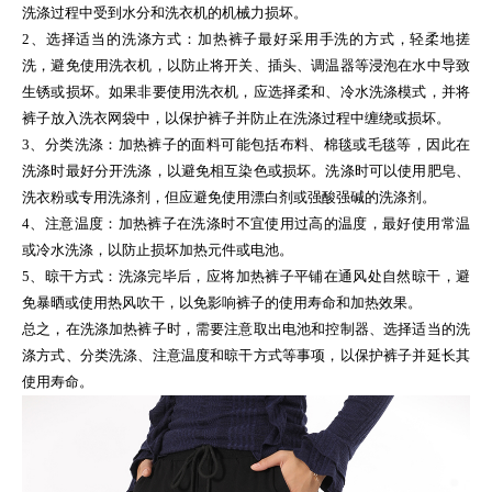
洗涤过程中受到水分和洗衣机的机械力损坏。
2、选择适当的洗涤方式：加热裤子最好采用手洗的方式，轻柔地搓
洗，避免使用洗衣机，以防止将开关、插头、调温器等浸泡在水中导致
生锈或损坏。如果非要使用洗衣机，应选择柔和、冷水洗涤模式，并将
裤子放入洗衣网袋中，以保护裤子并防止在洗涤过程中缠绕或损坏。
3、分类洗涤：加热裤子的面料可能包括布料、棉毯或毛毯等，因此在
洗涤时最好分开洗涤，以避免相互染色或损坏。洗涤时可以使用肥皂、
洗衣粉或专用洗涤剂，但应避免使用漂白剂或强酸强碱的洗涤剂。
4、注意温度：加热裤子在洗涤时不宜使用过高的温度，最好使用常温
或冷水洗涤，以防止损坏加热元件或电池。
5、晾干方式：洗涤完毕后，应将加热裤子平铺在通风处自然晾干，避
免暴晒或使用热风吹干，以免影响裤子的使用寿命和加热效果。
总之，在洗涤加热裤子时，需要注意取出电池和控制器、选择适当的洗
涤方式、分类洗涤、注意温度和晾干方式等事项，以保护裤子并延长其
使用寿命。