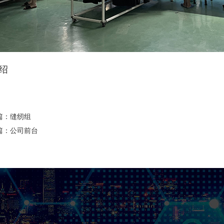
绍
篇：
缝纫组
篇：
公司前台