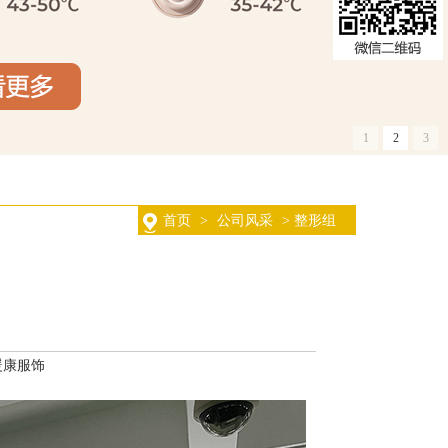
1
2
3
首页
>
公司风采
>
整形组
：暖康服饰